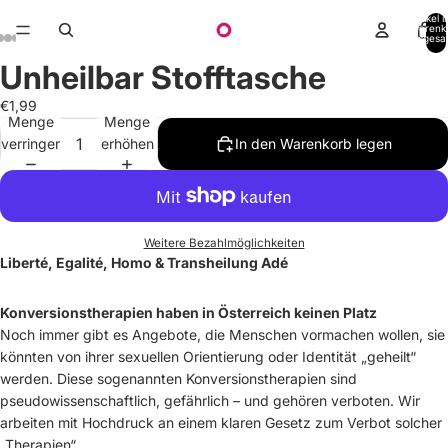
Artikel 
Warenk
insgesa
0
Unheilbar Stofftasche
€1,99
Menge
Menge
verringern
erhöhen
In den Warenkorb legen
Weitere Bezahlmöglichkeiten
Liberté, Egalité, Homo & Transheilung Adé
Konversionstherapien haben in Österreich keinen Platz
Noch immer gibt es Angebote, die Menschen vormachen wollen, sie
könnten von ihrer sexuellen Orientierung oder Identität „geheilt“
werden. Diese sogenannten Konversionstherapien sind
pseudowissenschaftlich, gefährlich – und gehören verboten. Wir
arbeiten mit Hochdruck an einem klaren Gesetz zum Verbot solcher
„Therapien“.