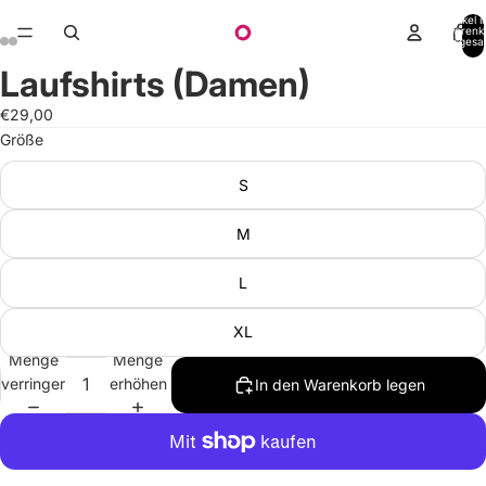
Artikel 
Warenk
insgesa
0
Laufshirts (Damen)
€29,00
Größe
S
M
L
XL
Menge
Menge
verringern
erhöhen
In den Warenkorb legen