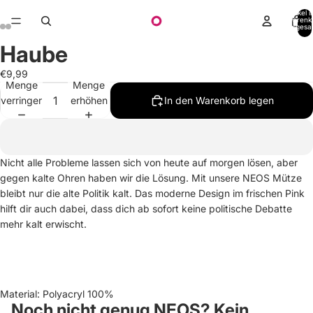
Artikel 
Warenk
insgesa
0
Haube
€9,99
Menge
Menge
verringern
erhöhen
In den Warenkorb legen
Nicht alle Probleme lassen sich von heute auf morgen lösen, aber
gegen kalte Ohren haben wir die Lösung. Mit unsere NEOS Mütze
bleibt nur die alte Politik kalt. Das moderne Design im frischen Pink
hilft dir auch dabei, dass dich ab sofort keine politische Debatte
mehr kalt erwischt.
Material:
Polyacryl 100%
Noch nicht genug NEOS? Kein