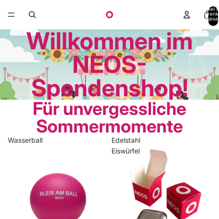
Artikel 
Warenk
insgesa
0
Willkommen im
NEOS-
Spendenshop!
Für unvergessliche
Sommermomente
Wasserball
Edelstahl
Eiswürfel