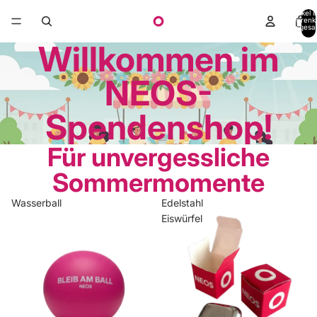
Artikel 
Warenk
insgesa
0
Willkommen im
NEOS-
Spendenshop!
Für unvergessliche
Sommermomente
Wasserball
Edelstahl
Eiswürfel