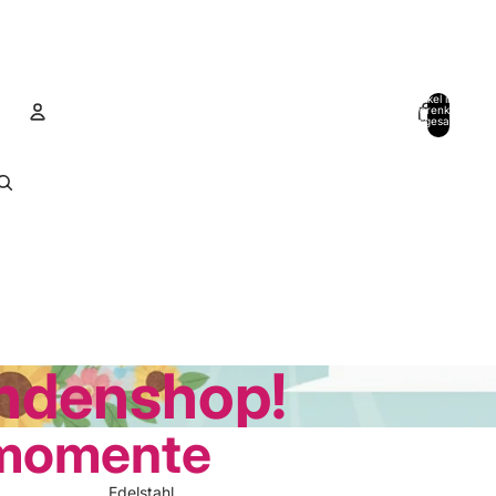
Artikel im
Warenkorb
insgesamt:
0
Konto
Andere Anmeldeoptionen
Bestellungen
Profil
ndenshop!
rmomente
Edelstahl