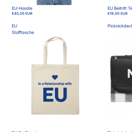
EU-Hoodie
EU Beitritt T
€45,00 EUR
€19,00 EUR
EU
Picknickdec
Stofftasche