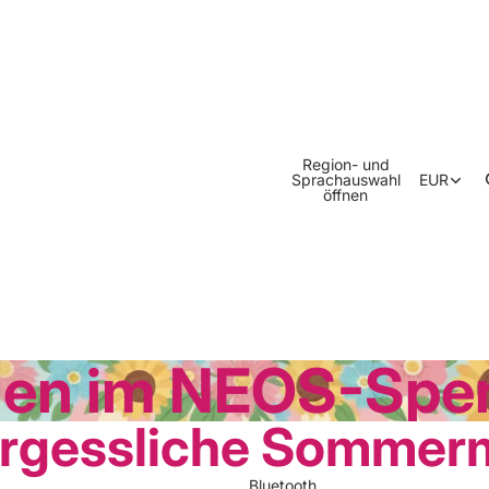
Region- und
Sprachauswahl
EUR
öffnen
en im NEOS-Spe
ergessliche Somme
Bluetooth